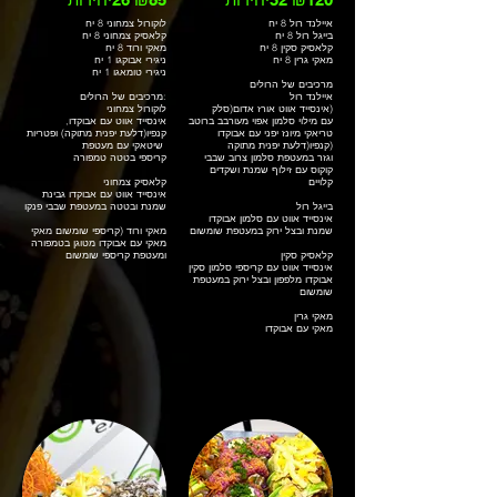
איילנד רול 8 יח
לוקורול צמחוני 8 יח
בייגל רול 8 יח
קלאסיק צמחוני 8 יח
קלאסיק סקין 8 יח
מאקי ורוד 8 יח
מאקי גרין 8 יח
ניגירי אבוקגו 1 יח
ניגירי טומאגו 1 יח
מרכיבים של הרולים
איילנד רול
מרכיבים של הרולים:
אינסייד אווט אורז אדום(סלק)
לוקורול צמחוני
עם מילוי סלמון אפוי מעורבב ברוטב
אינסייד אווט עם אבוקדו,
טריאקי מיונז יפני עם אבוקדו
קנפיו(דלעת יפנית מתוקה) ופטריות
קנפיו(דלעת יפנית מתוקה)
שיטאקי עם מעטפת
וגזר במעטפת סלמון צרוב שבבי
קריספי בטטה טמפורה
קוקוס עם זילוף שמנת ושקדים
קלויים
קלאסיק צמחוני
אינסייד אווט עם אבוקדו גבינת
בייגל רול
שמנת ובטטה במעטפת שבבי פנקו
אינסייד אווט עם סלמון אבוקדו
שמנת ובצל ירוק במעטפת שומשום
מאקי ורוד (קריספי שומשום מאקי
מאקי עם אבוקדו מטוגן בטמפורה
קלאסיק סקין
ומעטפת קריספי שומשום
אינסייד אווט עם קריספי סלמון סקין
אבוקדו מלפפון ובצל ירוק במעטפת
שומשום
מאקי גרין
מאקי עם אבוקדו