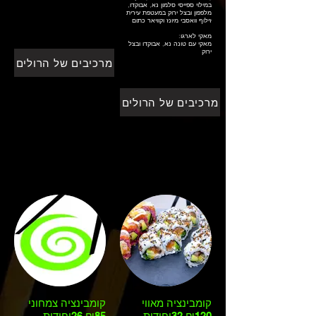
במילוי ספייסי סלמון נא, אבוקדו,
מלפפון ובצל ירוק במעטפת עירית
זילוף וואסבי מיונז וקוויאר כתום
:מאקי לארגו
מאקי עם טונה נא, אבוקדו ובצל
ירוק
מרכיבים של הרולים
מרכיבים של הרולים
קומבינציה מאווי
קומבינציה צמחוני
₪120 32יחידות
₪85 26יחידות