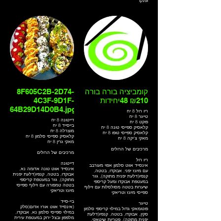
ופנקו
קלאסיק אג אנד צ'יז
אינסייד אווט אורז אדום(סלק) עם
טומאגו, אבוקדו, שמנת, גזר, בצל
ירוק במעטפת פנקו ומעל עירית
מאקי כתום
מאקי בטטה וקנפיו(דלעת יפנית
מתוקה)
קומביציה בורה בורה
8F605C2B-2D74-
₪210 48יחידות
4C3F-9D1F-
64B29D14D0B4.jpg
ריו רול 8 יח
טייגר 8 יח
דייטונה 8 יח
פוקט 8 יח
בייסייד 8 יח
קלאסיק ספייסי טונה 8 יח
מוצרלה 8 יח
קלאסיק ספייסי טופו 8 יח
קלאסיק ספייסי סלמון 8 יח
מאקי צ'יקה 8 יח
מאקי גרין 8 יח
מרכיבים של הרולים
מרכיבים של הרולים
ריו רול
דייטונה
אינסייד אווט סלמון אפוי מעורבב
אינסייד אווט טונה אדומה נא,
עם מיונז יפני, אבוקדו, בטטה,
אבוקדו, בטטה, קנפיו(דלעת יפנית
קנפיו(דלעת יפנית מתוקה), גזר
מתוקה), גזר במעטפת קריספי
במעטפת אבוקדו ומעל קריספי
בטטה טמפורה עם זילוף ספייסי
שיערות בטטה מסולסלות עם זילוף
מיונז וטריאקי
ספייסי מיונז וטריאקי
ביי-סייד
טייגר
אינסייד אווט אורז אדום(סלק)
פוטומאקי גדול במילוי קריספי סלמון
במילוי ספייסי סלמון נא, אבוקדו,
סקין, אבוקדו, בטטה, קנפיו(דלעת
מלפפון ובצל ירוק במעטפת עירית
יפנית מתוקה), פטריות שיטאקי,