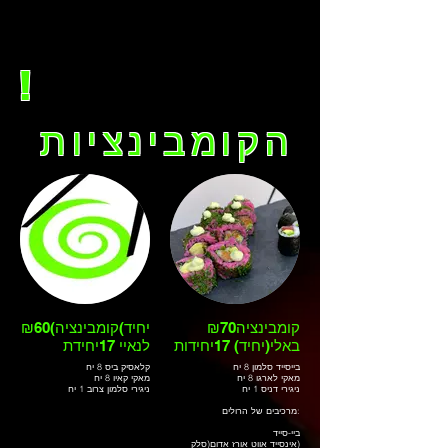
0773505200 להזמנות
!
הקומבינציות
₪70קומבינציה
₪60(יחיד)קומבינציה
באלי(יחיד) 17יחידות
לנאיי 17יחידת
בייסייד סלמון 8 יח
קלאסיק ביס 8 יח
מאקי לארגו 8 יח
מאקי קאיו 8 יח
ניגירי דניס 1 יח
ניגירי סלמון צרוב 1 יח
מרכיבים של הרולים:
ביי-סייד
אינסייד אווט אורז אדום(סלק)